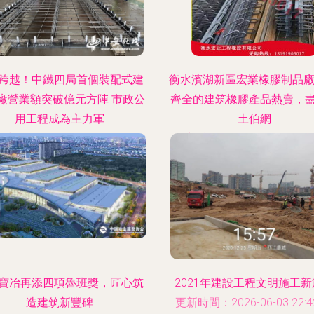
跨越！中鐵四局首個裝配式建
衡水濱湖新區宏業橡膠制品廠
廠營業額突破億元方陣 市政公
齊全的建筑橡膠產品熱賣，
用工程成為主力軍
土伯網
時間：2026-06-03 22:13:48
更新時間：2026-06-03 05:09
寶冶再添四項魯班獎，匠心筑
2021年建設工程文明施工
造建筑新豐碑
更新時間：2026-06-03 22:42