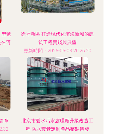
 型號
徐圩新區 打造現代化濱海新城的建
盡在阿
筑工程實踐與展望
更新時間：2026-06-03 20:26:20
:58
新篇章
北京市碧水污水處理廠升級改造工
:32
程 防水套管定制產品整裝待發